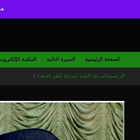
ا
ل
م
ر
ح
ل
ة
ا
ل
Trending News:
هذ
الصفحة الرئيسية
السيرة الذاتية
المكتبة الإلكترونية
الرئيسية
المرحلة الثانية (مرحلة كظم الغيظ)